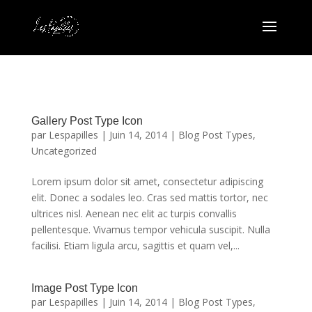
Gallery Post Type Icon
par
Lespapilles
|
Juin 14, 2014
|
Blog Post Types
,
Uncategorized
Lorem ipsum dolor sit amet, consectetur adipiscing
elit. Donec a sodales leo. Cras sed mattis tortor, nec
ultrices nisl. Aenean nec elit ac turpis convallis
pellentesque. Vivamus tempor vehicula suscipit. Nulla
facilisi. Etiam ligula arcu, sagittis et quam vel,...
Image Post Type Icon
par
Lespapilles
|
Juin 14, 2014
|
Blog Post Types
,