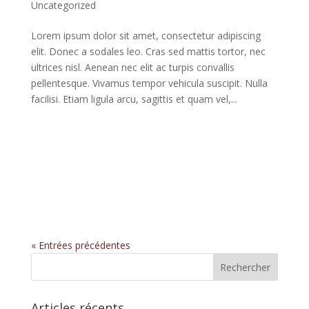
Uncategorized
Lorem ipsum dolor sit amet, consectetur adipiscing
elit. Donec a sodales leo. Cras sed mattis tortor, nec
ultrices nisl. Aenean nec elit ac turpis convallis
pellentesque. Vivamus tempor vehicula suscipit. Nulla
facilisi. Etiam ligula arcu, sagittis et quam vel,...
Audio Post Type Icon
« Entrées précédentes
Articles récents