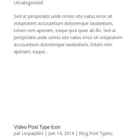
Uncategorized
Sed ut perspiciatis unde omnis iste natus error sit
voluptatem accusantium doloremque laudantium,
totam rem aperiam, eaque ipsa quae ab illo. Sed ut
perspiciatis unde omnis iste natus error sit voluptatem
accusantium doloremque laudantium, totam rem
aperiam, eaque...
Link Post Type
https://lespapillesrestaurant.fr/link-post-type-
icon/#more-99
Video Post Type Icon
par
Lespapilles
|
Juin 14, 2014
|
Blog Post Types
,