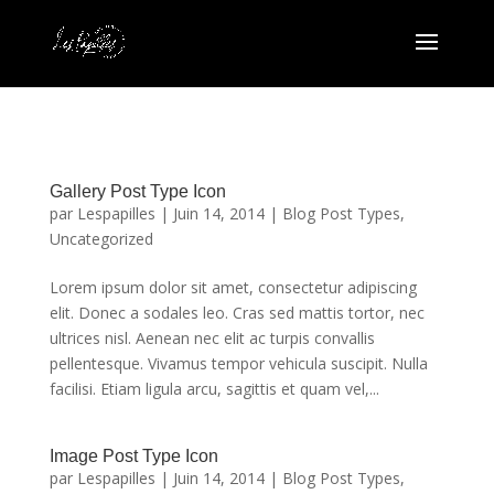
Gallery Post Type Icon
par
Lespapilles
|
Juin 14, 2014
|
Blog Post Types
,
Uncategorized
Lorem ipsum dolor sit amet, consectetur adipiscing
elit. Donec a sodales leo. Cras sed mattis tortor, nec
ultrices nisl. Aenean nec elit ac turpis convallis
pellentesque. Vivamus tempor vehicula suscipit. Nulla
facilisi. Etiam ligula arcu, sagittis et quam vel,...
Image Post Type Icon
par
Lespapilles
|
Juin 14, 2014
|
Blog Post Types
,