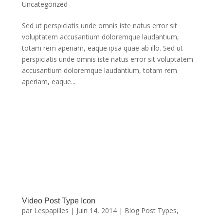
Uncategorized
Sed ut perspiciatis unde omnis iste natus error sit
voluptatem accusantium doloremque laudantium,
totam rem aperiam, eaque ipsa quae ab illo. Sed ut
perspiciatis unde omnis iste natus error sit voluptatem
accusantium doloremque laudantium, totam rem
aperiam, eaque...
Link Post Type
https://lespapillesrestaurant.fr/link-post-type-
icon/#more-99
Video Post Type Icon
par
Lespapilles
|
Juin 14, 2014
|
Blog Post Types
,