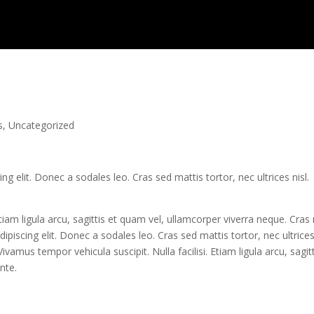
s
,
Uncategorized
g elit. Donec a sodales leo. Cras sed mattis tortor, nec ultrices nisl.
Etiam ligula arcu, sagittis et quam vel, ullamcorper viverra neque. Cras
piscing elit. Donec a sodales leo. Cras sed mattis tortor, nec ultrices 
ivamus tempor vehicula suscipit. Nulla facilisi. Etiam ligula arcu, sagitt
nte.